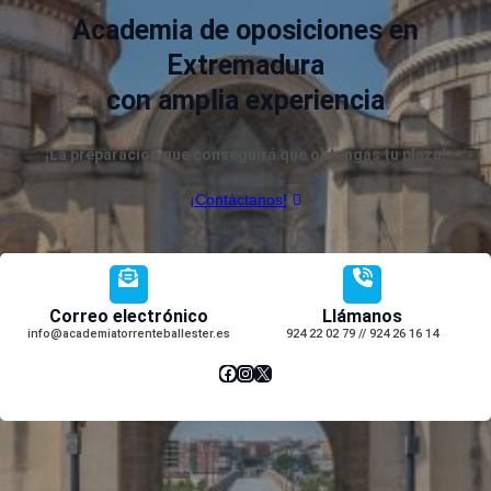
Academia de oposiciones en
Extremadura
con amplia experiencia
¡La preparación que conseguirá que obtengas tu plaza!
¡Contáctanos!
Correo electrónico
Llámanos
info@academiatorrenteballester.es
924 22 02 79 // 924 26 16 14
Facebook
Instagram
X